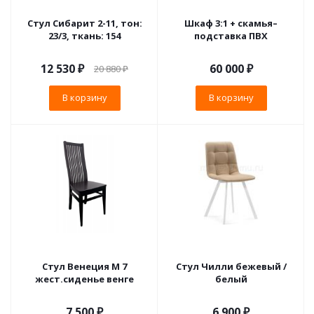
Стул Сибарит 2-11, тон:
Шкаф 3:1 + скамья–
23/3, ткань: 154
подставка ПВХ
12 530
₽
60 000
₽
20 880
₽
В корзину
В корзину
Стул Венеция М 7
Стул Чилли бежевый /
жест.сиденье венге
белый
7 500
₽
6 900
₽