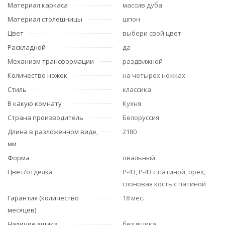
Материал каркаса
массив дуба
Материал столешницы
шпон
Цвет
выбери свой цвет
Раскладной
да
Механизм трансформации
раздвижной
Количество ножек
на четырех ножках
Стиль
классика
В какую комнату
Кухня
Страна производитель
Белоруссия
Длина в разложенном виде,
2180
мм
Форма
овальный
Цвет/отделка
Р-43, Р-43 с патиной, орех,
слоновая кость с патиной
Гарантия (количество
18 мес.
месяцев)
Наличие ящика
без ящика