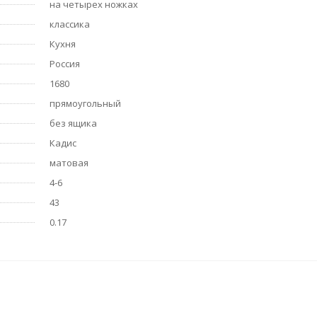
на четырех ножках
классика
Кухня
Россия
1680
прямоугольный
без ящика
Кадис
матовая
4-6
43
0.17